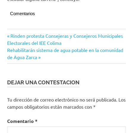
Comentarios
Manzanillo
Navegación
Entrada
Rinden protesta Consejeras y Consejeros Municipales
anterior:
Electorales del IEE Colima
de
Siguiente
Rehabilitarán sistema de agua potable en la comunidad
entradas
entrada:
de Agua Zarca
DEJAR UNA CONTESTACION
Tu dirección de correo electrónico no será publicada.
Los
campos obligatorios están marcados con
*
Comentario
*