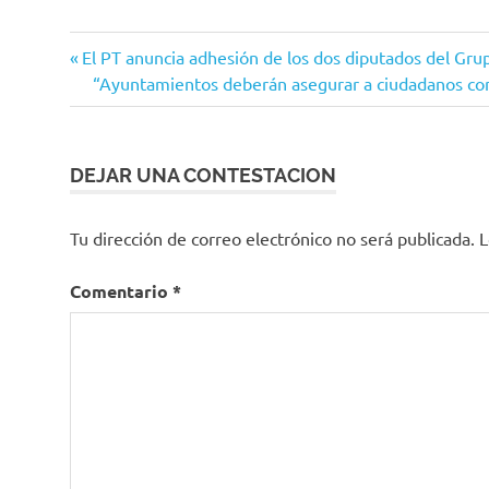
Tecomán
Navegación
Entrada
El PT anuncia adhesión de los dos diputados del Gr
anterior:
Siguiente
“Ayuntamientos deberán asegurar a ciudadanos cont
de
entrada:
entradas
DEJAR UNA CONTESTACION
Tu dirección de correo electrónico no será publicada.
L
Comentario
*