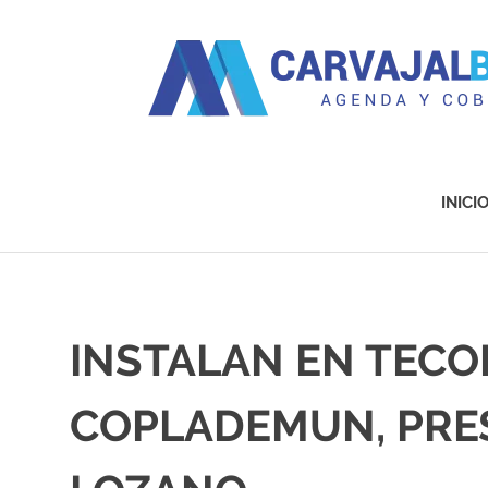
Agenda
y
Cobertura
INICI
Saltar
al
contenido
INSTALAN EN TECO
COPLADEMUN, PRES