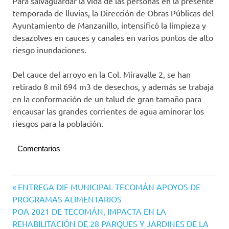
Para salvaguardar la vida de las personas en la presente
temporada de lluvias, la Dirección de Obras Públicas del
Ayuntamiento de Manzanillo, intensificó la limpieza y
desazolves en cauces y canales en varios puntos de alto
riesgo inundaciones.
Del cauce del arroyo en la Col. Miravalle 2, se han
retirado 8 mil 694 m3 de desechos, y además se trabaja
en la conformación de un talud de gran tamaño para
encausar las grandes corrientes de agua aminorar los
riesgos para la población.
Comentarios
Manzanillo
Navegación
Entrada
ENTREGA DIF MUNICIPAL TECOMÁN APOYOS DE
anterior:
PROGRAMAS ALIMENTARIOS
de
Siguiente
POA 2021 DE TECOMÁN, IMPACTA EN LA
entradas
entrada:
REHABILITACIÓN DE 28 PARQUES Y JARDINES DE LA