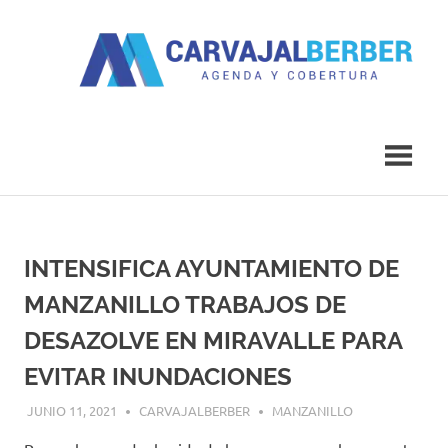
Saltar
al
contenido
Agenda
Carvajal
y
Cobertura
Berber
INTENSIFICA AYUNTAMIENTO DE
MANZANILLO TRABAJOS DE
DESAZOLVE EN MIRAVALLE PARA
EVITAR INUNDACIONES
JUNIO 11, 2021
CARVAJALBERBER
MANZANILLO