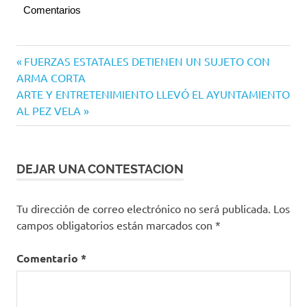
Comentarios
Navegación
Entrada
FUERZAS ESTATALES DETIENEN UN SUJETO CON
anterior:
ARMA CORTA
de
Siguiente
ARTE Y ENTRETENIMIENTO LLEVÓ EL AYUNTAMIENTO
entradas
entrada:
AL PEZ VELA
DEJAR UNA CONTESTACION
Tu dirección de correo electrónico no será publicada.
Los
campos obligatorios están marcados con
*
Comentario
*