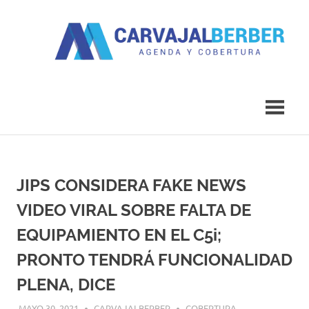
Saltar
al
contenido
Agenda
Carvajal
y
Cobertura
Berber
JIPS CONSIDERA FAKE NEWS
VIDEO VIRAL SOBRE FALTA DE
EQUIPAMIENTO EN EL C5i;
PRONTO TENDRÁ FUNCIONALIDAD
PLENA, DICE
MAYO 30, 2021
CARVAJALBERBER
COBERTURA