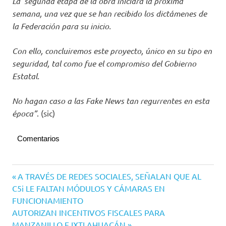
La segunda etapa de la obra iniciará la próxima
semana, una vez que se han recibido los dictámenes de
la Federación para su inicio.
Con ello, concluiremos este proyecto, único en su tipo en
seguridad, tal como fue el compromiso del Gobierno
Estatal.
No hagan caso a las Fake News tan regurrentes en esta
época”
. (sic)
Comentarios
Congreso
Navegación
Entrada
A TRAVÉS DE REDES SOCIALES, SEÑALAN QUE AL
del
anterior:
C5i LE FALTAN MÓDULOS Y CÁMARAS EN
Estado
de
FUNCIONAMIENTO
Gobierno
entradas
Siguiente
AUTORIZAN INCENTIVOS FISCALES PARA
de
entrada:
MANZANILLO E IXTLAHUACÁN