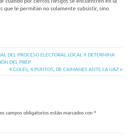
tar cuando por ciertos riesgos se encuentren en la
es que le permitan no solamente subsistir, sino
AL DEL PROCESO ELECTORAL LOCAL Y DETERMINA
IÓN DEL PREP
Siguiente
4 GOLES, 4 PUNTOS, DE CAIMANES ANTE LA UAZ
entrada:
os campos obligatorios están marcados con
*