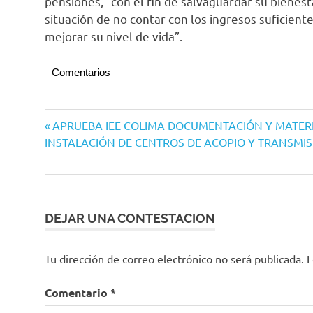
pensiones, “con el fin de salvaguardar su bienes
situación de no contar con los ingresos suficient
mejorar su nivel de vida”.
Comentarios
Congreso
Navegación
Entrada
APRUEBA IEE COLIMA DOCUMENTACIÓN Y MATERI
del
anterior:
INSTALACIÓN DE CENTROS DE ACOPIO Y TRANSMIS
Estado
de
entradas
DEJAR UNA CONTESTACION
Tu dirección de correo electrónico no será publicada.
L
Comentario
*