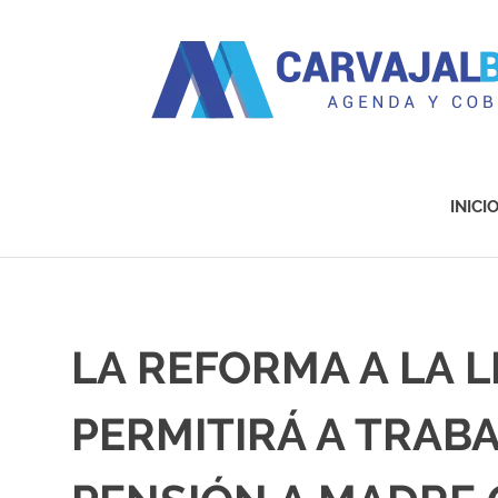
Agenda
y
Cobertura
INICI
Saltar
al
contenido
LA REFORMA A LA L
PERMITIRÁ A TRAB