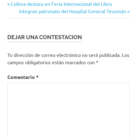
Navegación
Entrada
Colima destaca en Feria Internacional del Libro
anterior:
Siguiente
Integran patronato del Hospital General Tecomán
de
entrada:
entradas
DEJAR UNA CONTESTACION
Tu dirección de correo electrónico no será publicada.
Los
campos obligatorios están marcados con
*
Comentario
*