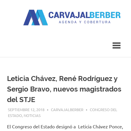
Saltar
al
contenido
Agenda
Carvajal
y
Cobertura
Berber
Leticia Chávez, René Rodríguez y
Sergio Bravo, nuevos magistrados
del STJE
SEPTIEMBRE 12, 2018
CARVAJALBERBER
CONGRESO DEL
ESTADO
,
NOTICIAS
El Congreso del Estado designó a Leticia Chávez Ponce,