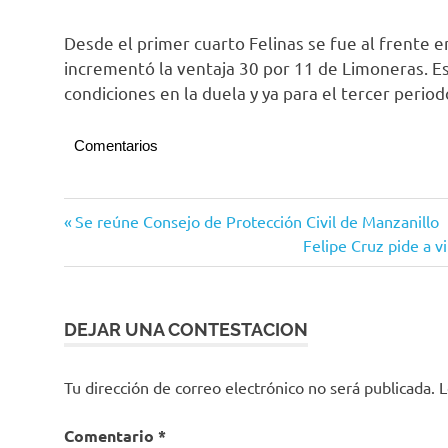
Desde el primer cuarto Felinas se fue al frente 
incrementó la ventaja 30 por 11 de Limoneras. Es
condiciones en la duela y ya para el tercer perio
Comentarios
Basquetbol
Navegación
Entrada
Se reúne Consejo de Protección Civil de Manzanillo
anterior:
Siguiente
Felipe Cruz pide a v
de
entrada:
entradas
DEJAR UNA CONTESTACION
Tu dirección de correo electrónico no será publicada.
L
Comentario
*