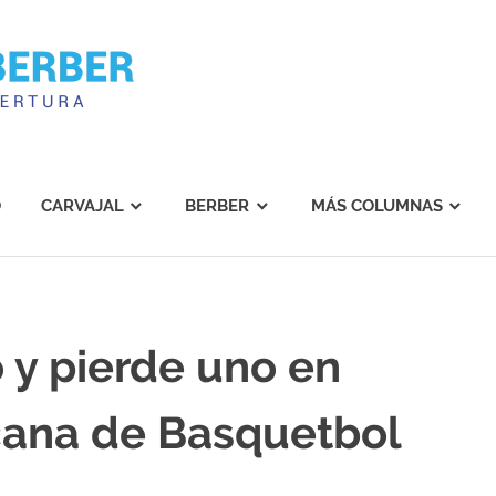
Carvajal
Berber
O
CARVAJAL
BERBER
MÁS COLUMNAS
 y pierde uno en
cana de Basquetbol