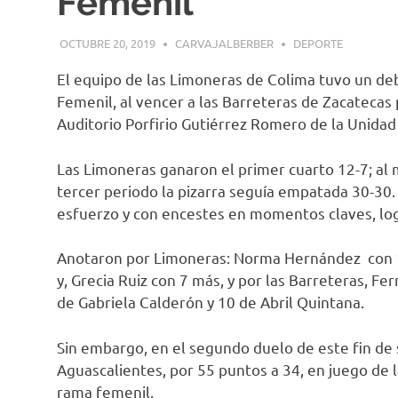
Femenil
OCTUBRE 20, 2019
CARVAJALBERBER
DEPORTE
El equipo de las Limoneras de Colima tuvo un de
Femenil, al vencer a las Barreteras de Zacatecas 
Auditorio Porfirio Gutiérrez Romero de la Unida
Las Limoneras ganaron el primer cuarto 12-7; al
tercer periodo la pizarra seguía empatada 30-30.
esfuerzo y con encestes en momentos claves, logr
Anotaron por Limoneras: Norma Hernández con 13
y, Grecia Ruiz con 7 más, y por las Barreteras, Fe
de Gabriela Calderón y 10 de Abril Quintana.
Sin embargo, en el segundo duelo de este fin de 
Aguascalientes, por 55 puntos a 34, en juego de 
rama femenil.