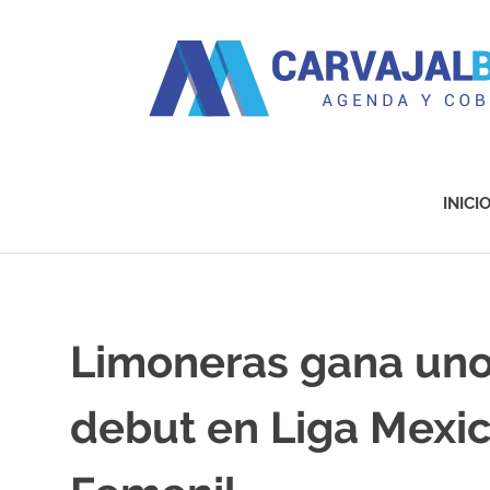
Agenda
y
Cobertura
INICI
Saltar
al
contenido
Limoneras gana uno
debut en Liga Mexi