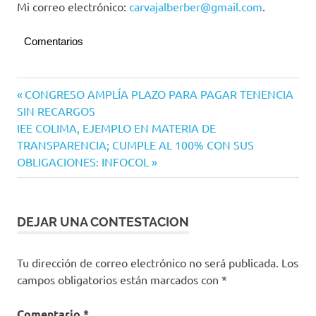
Mi correo electrónico:
carvajalberber@gmail.com
.
Comentarios
Ojo
Navegación
Entrada
CONGRESO AMPLÍA PLAZO PARA PAGAR TENENCIA
de
anterior:
SIN RECARGOS
Mar
de
Siguiente
IEE COLIMA, EJEMPLO EN MATERIA DE
Opinión
entradas
entrada:
TRANSPARENCIA; CUMPLE AL 100% CON SUS
OBLIGACIONES: INFOCOL
DEJAR UNA CONTESTACION
Tu dirección de correo electrónico no será publicada.
Los
campos obligatorios están marcados con
*
Comentario
*