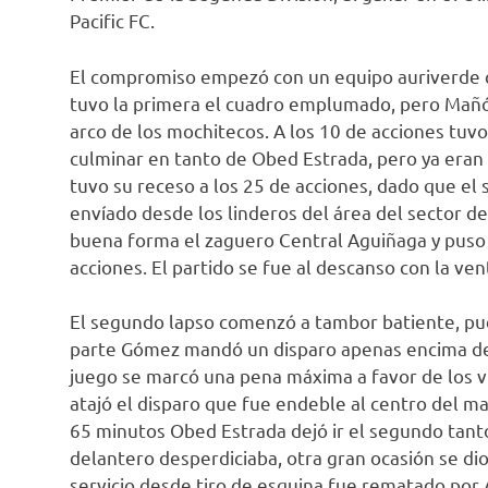
Pacific FC.
El compromiso empezó con un equipo auriverde q
tuvo la primera el cuadro emplumado, pero Mañó
arco de los mochitecos. A los 10 de acciones tuv
culminar en tanto de Obed Estrada, pero ya eran 
tuvo su receso a los 25 de acciones, dado que el s
envíado desde los linderos del área del sector der
buena forma el zaguero Central Aguiñaga y puso 
acciones. El partido se fue al descanso con la v
El segundo lapso comenzó a tambor batiente, pue
parte Gómez mandó un disparo apenas encima de 
juego se marcó una pena máxima a favor de los vi
atajó el disparo que fue endeble al centro del m
65 minutos Obed Estrada dejó ir el segundo tanto
delantero desperdiciaba, otra gran ocasión se di
servicio desde tiro de esquina fue rematado por 