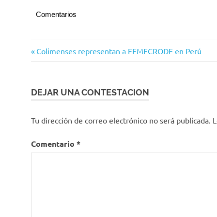
Comentarios
Futbol
Navegación
Entrada
Colimenses representan a FEMECRODE en Perú
Loros
anterior:
de
entradas
DEJAR UNA CONTESTACION
Tu dirección de correo electrónico no será publicada.
L
Comentario
*