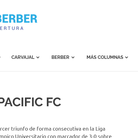
Carvajal
Berber
O
CARVAJAL
BERBER
MÁS COLUMNAS
PACIFIC FC
rcer triunfo de forma consecutiva en la Liga
límpico Universitario con marcador de 3-0 sobre