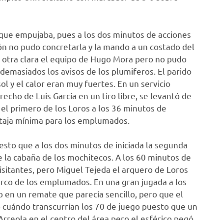
ue empujaba, pues a los dos minutos de acciones
n no pudo concretarla y la mando a un costado del
o otra clara el equipo de Hugo Mora pero no pudo
demasiados los avisos de los plumiferos. El parido
ol y el calor eran muy fuertes. En un servicio
echo de Luis García en un tiro libre, se levantó de
el primero de los Loros a los 36 minutos de
entaja mínima para los emplumados.
sto que a los dos minutos de iniciada la segunda
la cabaña de los mochitecos. A los 60 minutos de
sitantes, pero Miguel Tejeda el arquero de Loros
arco de los emplumados. En una gran jugada a los
 en un remate que parecía sencillo, pero que el
o cuándo transcurrían los 70 de juego puesto que un
Arreola en el centro del área pero el esférico pegó