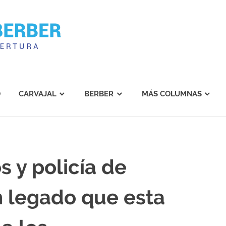
Carvajal
Berber
O
CARVAJAL
BERBER
MÁS COLUMNAS
s y policía de
n legado que esta