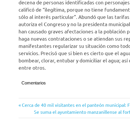
decena de personas identificadas con personajes y
calificó de “ilegítima, porque no tiene fundamen
sólo al interés particular”. Abundó que las tarifa
autoriza el Congreso y no la presidenta municipa
han causado graves afectaciones a la población 
haga nuevas contrataciones o se atiendan sus repo
manifestantes regularizar su situación como tod
servicios. Precisó que si bien es cierto que el agu
bombear, clorar, entubar y domiciliar el agua; as
entre otros.
Comentarios
Manzanillo
Navegación
Entrada
Cerca de 40 mil visitantes en el panteón municipal: 
anterior:
Siguiente
Se suma el ayuntamiento manzanillense al fort
de
entrada:
entradas