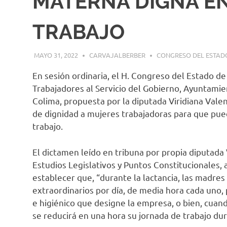
MATERNA DIGNA E
TRABAJO
MAYO 31, 2022
CARVAJALBERBER
CONGRESO DEL ESTAD
En sesión ordinaria, el H. Congreso del Estado de
Trabajadores al Servicio del Gobierno, Ayuntami
Colima, propuesta por la diputada Viridiana Valen
de dignidad a mujeres trabajadoras para que pued
trabajo.
El dictamen leído en tribuna por propia diputada 
Estudios Legislativos y Puntos Constitucionales, a
establecer que, “durante la lactancia, las madre
extraordinarios por día, de media hora cada uno, 
e higiénico que designe la empresa, o bien, cuan
se reducirá en una hora su jornada de trabajo du