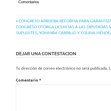
Comentarios
Navegación
Entrada
CONGRESO APRUEBA REFORMA PARA GARANTIZAR
Siguiente
anterior:
CONGRESO OTORGA LICENCIAS A LAS DIPUTADAS 
de
entrada:
SUPLENTES, YOMMIRA CARRILLO Y COLIMA MÉNDE
entradas
DEJAR UNA CONTESTACION
Tu dirección de correo electrónico no será publicada.
L
Comentario
*