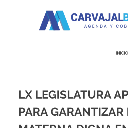
Agenda
y
Cobertura
INICI
Saltar
al
contenido
LX LEGISLATURA A
PARA GARANTIZAR 