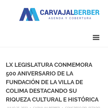
Saltar
al
contenido
Agenda
Carvajal
y
Cobertura
Berber
LX LEGISLATURA CONMEMORA
500 ANIVERSARIO DE LA
FUNDACIÓN DE LA VILLA DE
COLIMA DESTACANDO SU
RIQUEZA CULTURAL E HISTÓRICA
JULIO 25, 2023
CARVAJALBERBER
CONGRESO DEL ESTADO