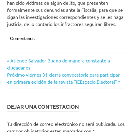
han sido víctimas de algún delito, que presenten
formalmente sus denuncias ante la Fiscalía, para que se
sigan las investigaciones correspondientes y se les haga
justicia, de lo contario los infractores seguirán libres.
Comentarios
Manzanillo
Navegación
Entrada
Atiende Salvador Bueno de manera constante a
anterior:
ciudadanos
de
Siguiente
Próximo viernes 31 cierra convocatoria para participar
entradas
entrada:
en primera edición de la revista “IEEspacio Electoral”
DEJAR UNA CONTESTACION
Tu dirección de correo electrónico no será publicada.
Los
campos obligatorios están marcados con
*