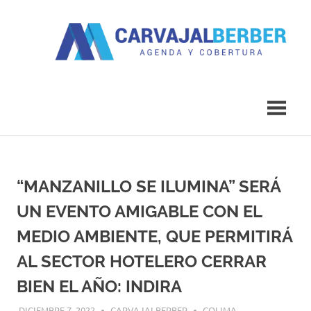
Saltar
al
contenido
Agenda
Carvajal
y
Cobertura
Berber
“MANZANILLO SE ILUMINA” SERÁ
UN EVENTO AMIGABLE CON EL
MEDIO AMBIENTE, QUE PERMITIRÁ
AL SECTOR HOTELERO CERRAR
BIEN EL AÑO: INDIRA
DICIEMBRE 7, 2022
CARVAJALBERBER
COLIMA