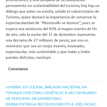
permanente en sustentabilidad del turismo; hoy hay un
diálogo que antes no existía, señaló el subsecretario de
Turismo, quien destacó la importancia de conservar la
espectacularidad de
“Manzanillo se ilumina”
, pues se
espera una asistencia del 95% al magno evento de fin
de año; sólo la noche del 31 de diciembre representa
una derrama de 27 millones de pesos; por eso es
menester que sea un mejor evento, innovador,
espectacular, más sustentable y que todas y todos
puedan disfrutar, concluyó.
Comentarios
Navegación
Entrada
INDIRA: EN COLIMA, BRIGADA NACIONAL HA
anterior:
TOMADO MUESTRAS GENÉTICAS A 442 FAMILIARES
de
DE PERSONAS DESAPARECIDAS
entradas
Siguiente
INDIRA ENTREGA RECONOCIMIENTO A JOEL ROJAS