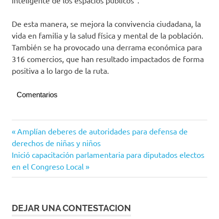
inteligente de los espacios públicos”.
De esta manera, se mejora la convivencia ciudadana, la
vida en familia y la salud física y mental de la población.
También se ha provocado una derrama económica para
316 comercios, que han resultado impactados de forma
positiva a lo largo de la ruta.
Comentarios
Navegación
Entrada
Amplían deberes de autoridades para defensa de
anterior:
derechos de niñas y niños
de
Siguiente
Inició capacitación parlamentaria para diputados electos
entradas
entrada:
en el Congreso Local
DEJAR UNA CONTESTACION