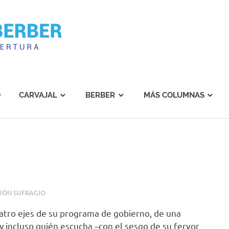
Carvajal
Berber
O
CARVAJAL
BERBER
MÁS COLUMNAS
CIÓN SUFRAGIO
uatro ejes de su programa de gobierno, de una
y incluso quién escucha –con el sesgo de su fervor