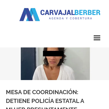
Saltar
al
contenido
Agenda
Carvajal
y
Cobertura
Berber
MESA DE COORDINACIÓN:
DETIENE POLICÍA ESTATAL A