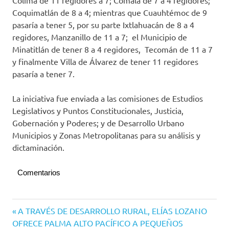
Colima de 11 regidores a 7; Comala de 7 a 4 regidores;
Coquimatlán de 8 a 4; mientras que Cuauhtémoc de 9
pasaría a tener 5, por su parte Ixtlahuacán de 8 a 4
regidores, Manzanillo de 11 a 7; el Municipio de
Minatitlán de tener 8 a 4 regidores, Tecomán de 11 a 7
y finalmente Villa de Álvarez de tener 11 regidores
pasaría a tener 7.
La iniciativa fue enviada a las comisiones de Estudios
Legislativos y Puntos Constitucionales, Justicia,
Gobernación y Poderes; y de Desarrollo Urbano
Municipios y Zonas Metropolitanas para su análisis y
dictaminación.
Comentarios
Congreso
Navegación
Entrada
A TRAVÉS DE DESARROLLO RURAL, ELÍAS LOZANO
del
anterior:
OFRECE PALMA ALTO PACÍFICO A PEQUEÑOS
Estado