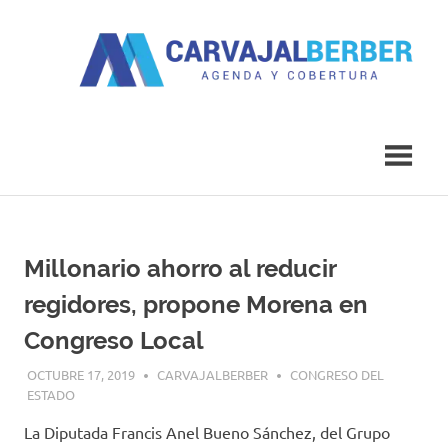
Saltar
al
contenido
Agenda
Carvajal
y
Cobertura
Berber
Millonario ahorro al reducir
regidores, propone Morena en
Congreso Local
OCTUBRE 17, 2019
CARVAJALBERBER
CONGRESO DEL
ESTADO
La Diputada Francis Anel Bueno Sánchez, del Grupo