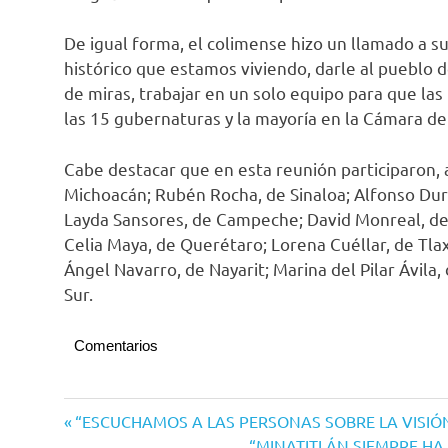
De igual forma, el colimense hizo un llamado a
histórico que estamos viviendo, darle al pueblo 
de miras, trabajar en un solo equipo para que la
las 15 gubernaturas y la mayoría en la Cámara de
Cabe destacar que en esta reunión participaron, 
Michoacán; Rubén Rocha, de Sinaloa; Alfonso Dur
Layda Sansores, de Campeche; David Monreal, de 
Celia Maya, de Querétaro; Lorena Cuéllar, de Tla
Ángel Navarro, de Nayarit; Marina del Pilar Ávila, 
Sur.
Comentarios
Morena
Navegación
Entrada
“ESCUCHAMOS A LAS PERSONAS SOBRE LA VISIÓN
anterior:
Siguiente
“MINATITLÁN SIEMPRE HA