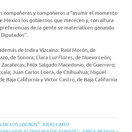
 sus compañeras y compañeros a “asumir el momento
de México los gobiernos que merecen y, con altura
s preferencias de la gente se materialicen ganando
 Diputados”.
además de Indira Vizcaíno: Raúl Morón, de
azo, de Sonora; Clara Luz Flores, de Nuevo León;
Zacatecas; Félix Salgado Macedonio, de Guerrero;
xcala; Juan Carlos Loera, de Chihuahua; Miguel
de Baja California y Víctor Castro, de Baja California
 DE LOS LOGROS”: JULIO CANO
 SIDO MUY ACTIVO POLÍTICAMENTE”: JORGE RETANA