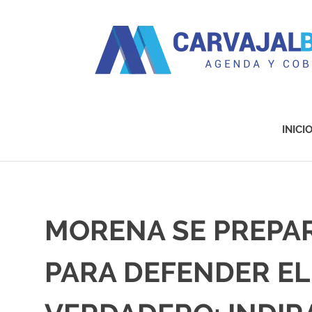
Agenda
y
Cobertura
INICI
Saltar
al
contenido
MORENA SE PREPA
PARA DEFENDER EL