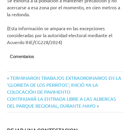
Se exhorta a la población a mantener precaución y no
acercarse a esa zona por el momento, en cien metros a
la redonda.
(Esta información se ampara en las excepciones
consideradas por la autoridad electoral mediante el
Acuerdo INE/CG228/2024)
Comentarios
Navegación
Entrada
TERMINARON TRABAJOS EXTRAORDINARIOS EN LA
anterior:
‘GLORIETA DE LOS PERRITOS’; INICIÓ YA LA
de
COLOCACIÓN DE PAVIMENTO
entradas
Siguiente
CONTINUARÁ LA ENTRADA LIBRE A LAS ALBERCAS
entrada:
DEL PARQUE REGIONAL, DURANTE MAYO