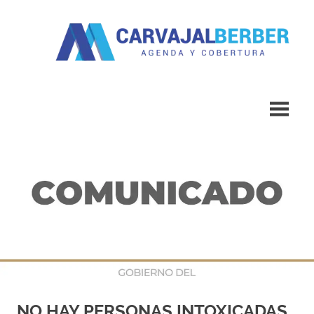
Saltar
al
contenido
Agenda
Carvajal
y
Cobertura
Berber
NO HAY PERSONAS INTOXICADAS