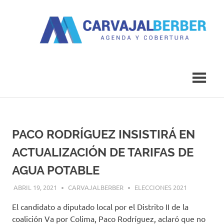
Saltar
al
contenido
Agenda
Carvajal
y
Cobertura
Berber
PACO RODRÍGUEZ INSISTIRÁ EN
ACTUALIZACIÓN DE TARIFAS DE
AGUA POTABLE
ABRIL 19, 2021
CARVAJALBERBER
ELECCIONES 2021
El candidato a diputado local por el Distrito II de la
coalición Va por Colima, Paco Rodríguez, aclaró que no