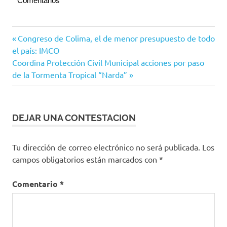
Comentarios
Colima
Navegación
Entrada
Congreso de Colima, el de menor presupuesto de todo
Protección
anterior:
el país: IMCO
de
Civil
Siguiente
Coordina Protección Civil Municipal acciones por paso
entradas
entrada:
de la Tormenta Tropical “Narda”
DEJAR UNA CONTESTACION
Tu dirección de correo electrónico no será publicada.
Los
campos obligatorios están marcados con
*
Comentario
*