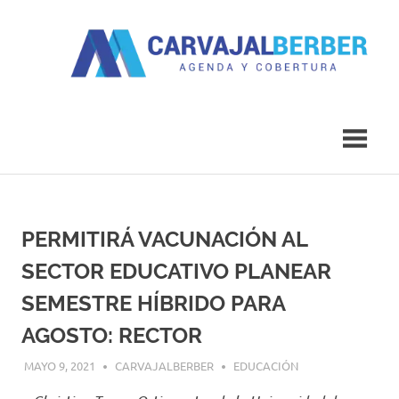
Saltar
al
contenido
Agenda
Carvajal
y
Cobertura
Berber
PERMITIRÁ VACUNACIÓN AL
SECTOR EDUCATIVO PLANEAR
SEMESTRE HÍBRIDO PARA
AGOSTO: RECTOR
MAYO 9, 2021
CARVAJALBERBER
EDUCACIÓN