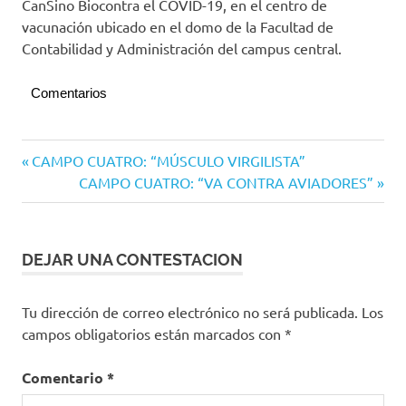
CanSino Biocontra el COVID-19, en el centro de
vacunación ubicado en el domo de la Facultad de
Contabilidad y Administración del campus central.
Comentarios
Universidad
Navegación
Entrada
CAMPO CUATRO: “MÚSCULO VIRGILISTA”
de Colima
anterior:
Siguiente
CAMPO CUATRO: “VA CONTRA AVIADORES”
de
entrada:
entradas
DEJAR UNA CONTESTACION
Tu dirección de correo electrónico no será publicada.
Los
campos obligatorios están marcados con
*
Comentario
*