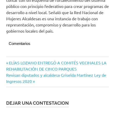
contar con un esquema de fortalecimiento del sistema
público con principio federativo para crear programas de
desarrollo a nivel local. Señaló que la Red Nacional de
Mujeres Alcaldesas es una instancia de trabajo con
representación, compromiso y desarrollo para los
gobiernos locales del país.
Comentarios
Manzanillo
Navegación
Entrada
ELÍAS LOZANO ENTREGÓ A COMITÉS VECINALES LA
anterior:
REHABILITACIÓN DE CINCO PARQUES
de
Siguiente
Revisan diputados y alcaldesa Griselda Martínez Ley de
entradas
entrada:
Ingresos 2020
DEJAR UNA CONTESTACION