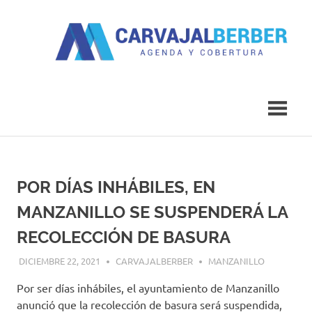
Saltar
al
contenido
Agenda
Carvajal
y
Cobertura
Berber
POR DÍAS INHÁBILES, EN
MANZANILLO SE SUSPENDERÁ LA
RECOLECCIÓN DE BASURA
DICIEMBRE 22, 2021
CARVAJALBERBER
MANZANILLO
Por ser días inhábiles, el ayuntamiento de Manzanillo
anunció que la recolección de basura será suspendida,