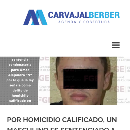
Saltar
al
contenido
Agenda
Carvajal
y
Cobertura
Berber
POR HOMICIDIO CALIFICADO, UN