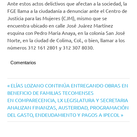
Ante estos actos delictivos que afectan a la sociedad, la
FGE llama a la ciudadanía a denunciar ante el Centro de
Justicia para las Mujeres (CJM), mismo que se
encuentra ubicado en calle José Juárez Martínez
esquina con Pedro María Anaya, en la colonia San José
Norte, en la ciudad de Colima, Col., o bien, llamar a los
números 312 161 2801 y 312 307 8030.
Comentarios
Navegación
Entrada
ELÍAS LOZANO CONTINÚA ENTREGANDO OBRAS EN
anterior:
BENEFICIO DE FAMILIAS TECOMENSES
de
Siguiente
EN COMPARECENCIA, LX LEGISLATURA Y SECRETARIA
entradas
entrada:
ANALIZAN FINANZAS, AUSTERIDAD, PROGRAMACIÓN
DEL GASTO, ENDEUDAMIENTO Y PAGOS A IPECOL