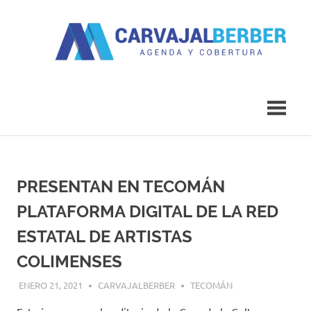
Saltar
al
contenido
Agenda
Carvajal
y
Cobertura
Berber
PRESENTAN EN TECOMÁN
PLATAFORMA DIGITAL DE LA RED
ESTATAL DE ARTISTAS
COLIMENSES
ENERO 21, 2021
CARVAJALBERBER
TECOMÁN