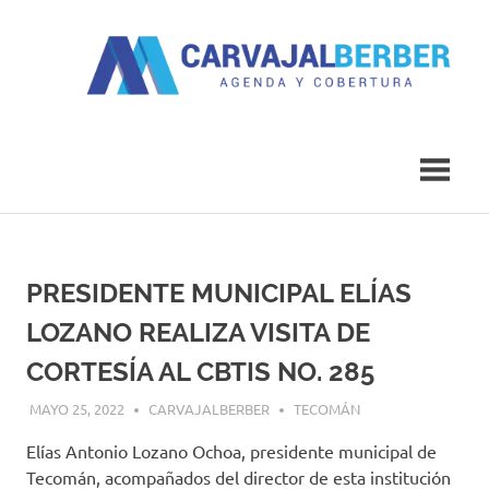
Saltar
al
contenido
Agenda
Carvajal
y
Cobertura
Berber
PRESIDENTE MUNICIPAL ELÍAS
LOZANO REALIZA VISITA DE
CORTESÍA AL CBTIS NO. 285
MAYO 25, 2022
CARVAJALBERBER
TECOMÁN
Elías Antonio Lozano Ochoa, presidente municipal de
Tecomán, acompañados del director de esta institución