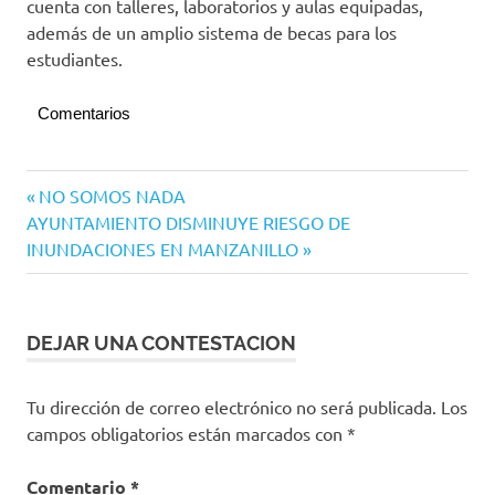
cuenta con talleres, laboratorios y aulas equipadas,
además de un amplio sistema de becas para los
estudiantes.
Comentarios
Navegación
Entrada
NO SOMOS NADA
Siguiente
anterior:
AYUNTAMIENTO DISMINUYE RIESGO DE
de
entrada:
INUNDACIONES EN MANZANILLO
entradas
DEJAR UNA CONTESTACION
Tu dirección de correo electrónico no será publicada.
Los
campos obligatorios están marcados con
*
Comentario
*