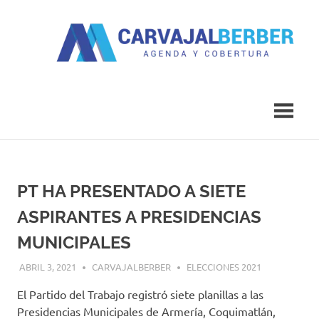
Saltar
al
contenido
Agenda
Carvajal
y
Cobertura
Berber
PT HA PRESENTADO A SIETE
ASPIRANTES A PRESIDENCIAS
MUNICIPALES
ABRIL 3, 2021
CARVAJALBERBER
ELECCIONES 2021
El Partido del Trabajo registró siete planillas a las
Presidencias Municipales de Armería, Coquimatlán,