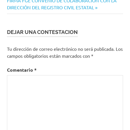
Siguiente
anterior:
FIRMA FGE CONVENIO DE COLABORACIÓN CON LA
de
entrada:
DIRECCIÓN DEL REGISTRO CIVIL ESTATAL
entradas
DEJAR UNA CONTESTACION
Tu dirección de correo electrónico no será publicada.
Los
campos obligatorios están marcados con
*
Comentario
*