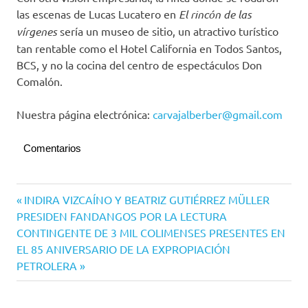
las escenas de Lucas Lucatero en
El rincón de las
vírgenes
sería un museo de sitio, un atractivo turístico
tan rentable como el Hotel California en Todos Santos,
BCS, y no la cocina del centro de espectáculos Don
Comalón.
Nuestra página electrónica:
carvajalberber@gmail.com
Comentarios
Navegación
Entrada
INDIRA VIZCAÍNO Y BEATRIZ GUTIÉRREZ MÜLLER
anterior:
PRESIDEN FANDANGOS POR LA LECTURA
de
Siguiente
CONTINGENTE DE 3 MIL COLIMENSES PRESENTES EN
entradas
entrada:
EL 85 ANIVERSARIO DE LA EXPROPIACIÓN
PETROLERA