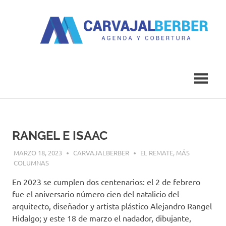
Saltar
al
contenido
Agenda
Carvajal
y
Cobertura
Berber
RANGEL E ISAAC
MARZO 18, 2023
CARVAJALBERBER
EL REMATE
,
MÁS
COLUMNAS
En 2023 se cumplen dos centenarios: el 2 de febrero
fue el aniversario número cien del natalicio del
arquitecto, diseñador y artista plástico Alejandro Rangel
Hidalgo; y este 18 de marzo el nadador, dibujante,