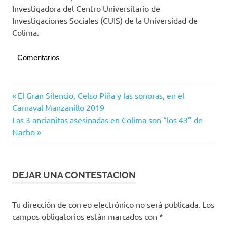
Investigadora del Centro Universitario de
Investigaciones Sociales (CUIS) de la Universidad de
Colima.
Comentarios
Congreso
Navegación
Entrada
El Gran Silencio, Celso Piña y las sonoras, en el
del
anterior:
Carnaval Manzanillo 2019
Estado
de
Siguiente
Las 3 ancianitas asesinadas en Colima son “los 43” de
entradas
entrada:
Nacho
DEJAR UNA CONTESTACION
Tu dirección de correo electrónico no será publicada.
Los
campos obligatorios están marcados con
*