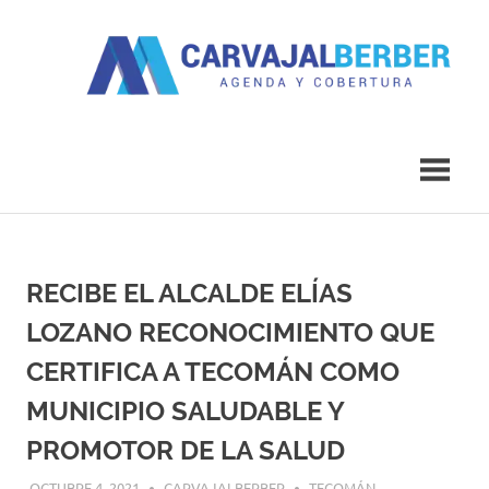
Saltar
al
contenido
Agenda
Carvajal
y
Cobertura
Berber
RECIBE EL ALCALDE ELÍAS
LOZANO RECONOCIMIENTO QUE
CERTIFICA A TECOMÁN COMO
MUNICIPIO SALUDABLE Y
PROMOTOR DE LA SALUD
OCTUBRE 4, 2021
CARVAJALBERBER
TECOMÁN