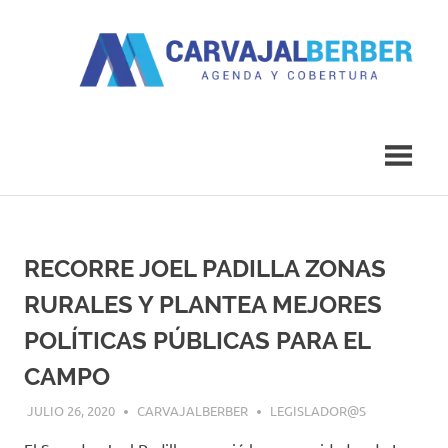
Saltar
al
contenido
Agenda
Carvajal
y
Cobertura
Berber
RECORRE JOEL PADILLA ZONAS
RURALES Y PLANTEA MEJORES
POLÍTICAS PÚBLICAS PARA EL
CAMPO
JULIO 26, 2020
CARVAJALBERBER
LEGISLADOR@S