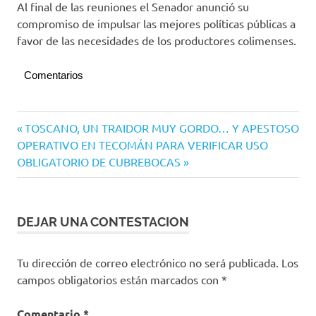
Al final de las reuniones el Senador anunció su
compromiso de impulsar las mejores políticas públicas a
favor de las necesidades de los productores colimenses.
Comentarios
Senado
Navegación
Entrada
TOSCANO, UN TRAIDOR MUY GORDO… Y APESTOSO
Siguiente
anterior:
OPERATIVO EN TECOMÁN PARA VERIFICAR USO
de
entrada:
OBLIGATORIO DE CUBREBOCAS
entradas
DEJAR UNA CONTESTACION
Tu dirección de correo electrónico no será publicada.
Los
campos obligatorios están marcados con
*
Comentario
*