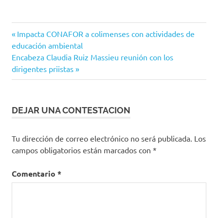
Reforestación
Navegación
Entrada
Impacta CONAFOR a colimenses con actividades de
anterior:
educación ambiental
de
Siguiente
Encabeza Claudia Ruiz Massieu reunión con los
entradas
entrada:
dirigentes priistas
DEJAR UNA CONTESTACION
Tu dirección de correo electrónico no será publicada.
Los
campos obligatorios están marcados con
*
Comentario
*