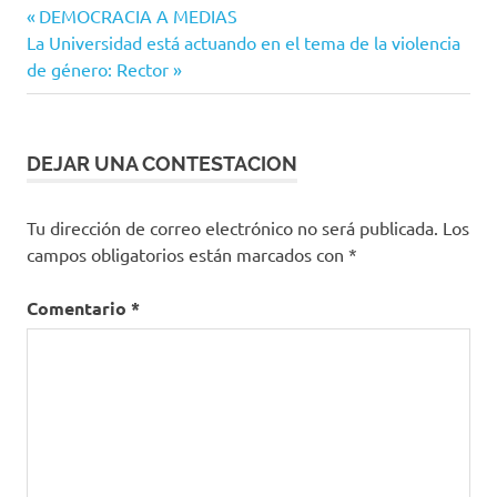
Congreso
Navegación
Entrada
DEMOCRACIA A MEDIAS
del
Siguiente
anterior:
La Universidad está actuando en el tema de la violencia
Estado
de
entrada:
de género: Rector
entradas
DEJAR UNA CONTESTACION
Tu dirección de correo electrónico no será publicada.
Los
campos obligatorios están marcados con
*
Comentario
*