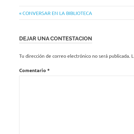
Congreso
Navegación
Entrada
CONVERSAR EN LA BIBLIOTECA
del
anterior:
Estado
de
entradas
DEJAR UNA CONTESTACION
Tu dirección de correo electrónico no será publicada.
L
Comentario
*