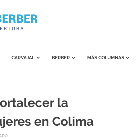
Carvajal
Berber
O
CARVAJAL
BERBER
MÁS COLUMNAS
ortalecer la
jeres en Colima
TADO