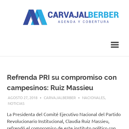
Saltar
al
contenido
Agenda
Carvajal
y
Cobertura
Berber
Refrenda PRI su compromiso con
campesinos: Ruiz Massieu
AGOSTO 27, 2018
CARVAJALBERBER
NACIONALES
,
NOTICIAS
L
a Presidenta del Comité Ejecutivo Nacional del Partido
Revolucionario Institucional
, Claudia Ruiz Massieu,
refrendó el compromiso de este instituto político con