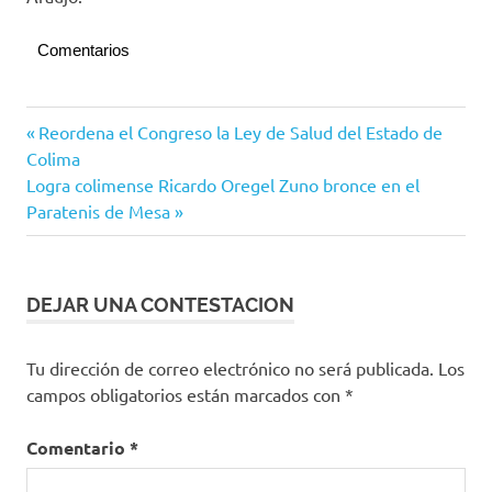
Comentarios
Campo
Navegación
Entrada
Reordena el Congreso la Ley de Salud del Estado de
anterior:
Colima
de
Siguiente
Logra colimense Ricardo Oregel Zuno bronce en el
entradas
entrada:
Paratenis de Mesa
DEJAR UNA CONTESTACION
Tu dirección de correo electrónico no será publicada.
Los
campos obligatorios están marcados con
*
Comentario
*