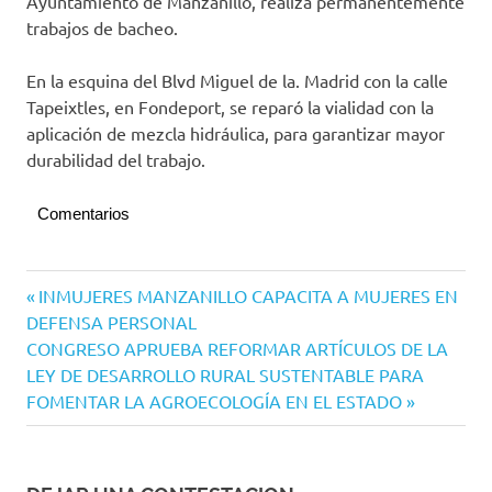
Ayuntamiento de Manzanillo, realiza permanentemente
trabajos de bacheo.
En la esquina del Blvd Miguel de la. Madrid con la calle
Tapeixtles, en Fondeport, se reparó la vialidad con la
aplicación de mezcla hidráulica, para garantizar mayor
durabilidad del trabajo.
Comentarios
Navegación
Entrada
INMUJERES MANZANILLO CAPACITA A MUJERES EN
anterior:
DEFENSA PERSONAL
de
Siguiente
CONGRESO APRUEBA REFORMAR ARTÍCULOS DE LA
entradas
entrada:
LEY DE DESARROLLO RURAL SUSTENTABLE PARA
FOMENTAR LA AGROECOLOGÍA EN EL ESTADO