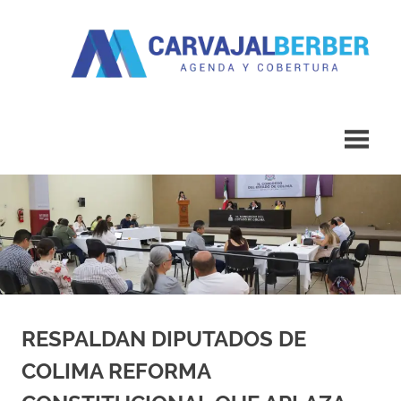
Saltar
al
contenido
Agenda
Carvajal
y
Cobertura
Berber
RESPALDAN DIPUTADOS DE
COLIMA REFORMA