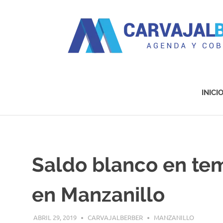
Agenda
y
Cobertura
INICI
Saltar
al
contenido
Saldo blanco en te
en Manzanillo
ABRIL 29, 2019
CARVAJALBERBER
MANZANILLO