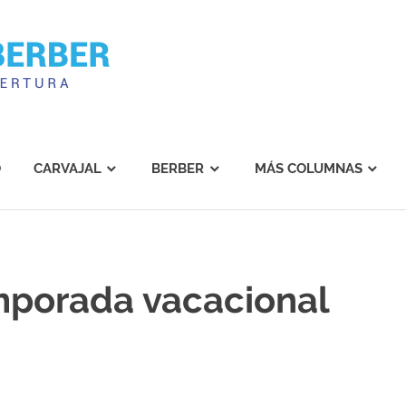
Carvajal
Berber
O
CARVAJAL
BERBER
MÁS COLUMNAS
mporada vacacional