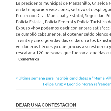
La presidenta municipal de Manzanillo, Griselda 
en la temporada vacacional, se tuvo el despliegu
Protección Civil Municipal y Estatal, Seguridad Pú
Policía Estatal, Policía Federal y Policía Turístic
Expuso «hoy podemos decir con entera satisfacció
se cumplió cabalmente, al obtener saldo blanco e
Treinta y cinco guardavidas cuidaron a los bañista
verdaderos héroes ya que gracias a su esfuerzo y
rescatar a 120 personas que fueron atendidas c
Comentarios
Manzanillo
Navegación
Entrada
Última semana para inscribir candidatas a “Mamá Vil
anterior:
Siguiente
Felipe Cruz y Leoncio Morán refrendan 
de
entrada:
entradas
DEJAR UNA CONTESTACION