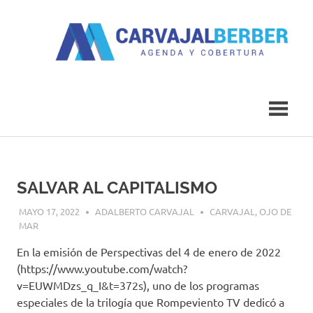
Saltar
al
contenido
Agenda
Carvajal
y
Cobertura
Berber
SALVAR AL CAPITALISMO
MAYO 17, 2022
ADALBERTO CARVAJAL
CARVAJAL
,
OJO DE
MAR
En la emisión de Perspectivas del 4 de enero de 2022
(https://www.youtube.com/watch?
v=EUWMDzs_q_I&t=372s), uno de los programas
especiales de la trilogía que Rompeviento TV dedicó a