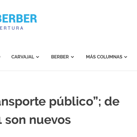
Carvajal
Berber
O
CARVAJAL
BERBER
MÁS COLUMNAS
ansporte público”; de
1 son nuevos