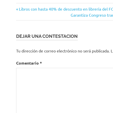
Transporte
Navegación
Entrada
Libros con hasta 40% de descuento en librería del F
Público
anterior:
Siguiente
Garantiza Congreso tran
de
entrada:
entradas
DEJAR UNA CONTESTACION
Tu dirección de correo electrónico no será publicada.
L
Comentario
*