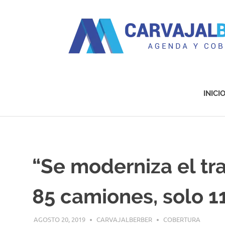
Agenda
y
Cobertura
INICI
Saltar
al
contenido
“Se moderniza el tr
85 camiones, solo 1
AGOSTO 20, 2019
CARVAJALBERBER
COBERTURA