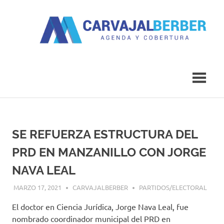
Saltar
al
contenido
Agenda
Carvajal
y
Cobertura
Berber
SE REFUERZA ESTRUCTURA DEL
PRD EN MANZANILLO CON JORGE
NAVA LEAL
MARZO 17, 2021
CARVAJALBERBER
PARTIDOS/ELECTORAL
El doctor en Ciencia Jurídica, Jorge Nava Leal, fue
nombrado coordinador municipal del PRD en