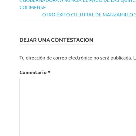
Navegación
anterior:
COLIMENSE
de
Siguiente
OTRO ÉXITO CULTURAL DE MANZANILLO 
entradas
entrada:
DEJAR UNA CONTESTACION
Tu dirección de correo electrónico no será publicada.
L
Comentario
*