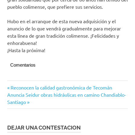
pueblo colimense, que prefiere sus servicios.
Hubo en el arranque de esta nueva adquisición y el
anuncio de lo que vendrá gradualmente para mejorar
esta línea de gran tradición colimense. ¡Felicidades y
enhorabuena!
¡Hasta la próxima!
Comentarios
Opinión
Navegación
Entrada
Reconocen la calidad gastronómica de Tecomán
Siguiente
anterior:
Anuncia Seidur obras hidráulicas en camino Chandiablo-
de
entrada:
Santiago
entradas
DEJAR UNA CONTESTACION