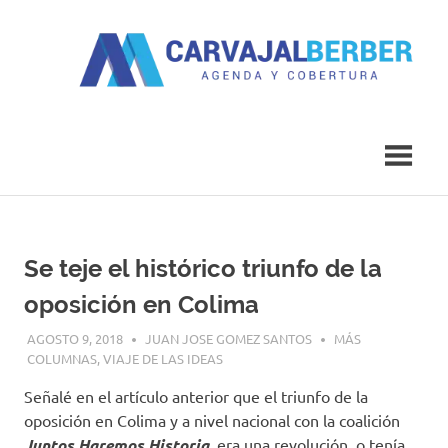
Saltar
al
contenido
Agenda
Carvajal
y
Cobertura
Berber
Se teje el histórico triunfo de la
oposición en Colima
AGOSTO 9, 2018
JUAN JOSE GOMEZ SANTOS
MÁS
COLUMNAS
,
VIAJE DE LAS IDEAS
Señalé en el artículo anterior que el triunfo de la
oposición en Colima y a nivel nacional con la coalición
Juntos Haremos Historia
, era una revolución, o tenía