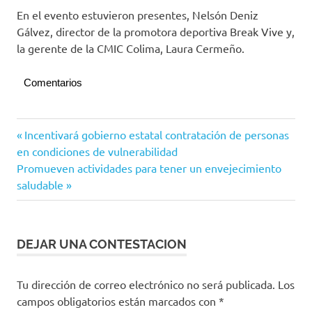
En el evento estuvieron presentes, Nelsón Deniz
Gálvez, director de la promotora deportiva Break Vive y,
la gerente de la CMIC Colima, Laura Cermeño.
Comentarios
Atletismo
Navegación
Entrada
Incentivará gobierno estatal contratación de personas
anterior:
en condiciones de vulnerabilidad
de
Siguiente
Promueven actividades para tener un envejecimiento
entradas
entrada:
saludable
DEJAR UNA CONTESTACION
Tu dirección de correo electrónico no será publicada.
Los
campos obligatorios están marcados con
*