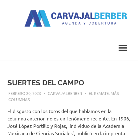
Saltar
al
contenido
Agenda
Carvajal
y
Cobertura
Berber
SUERTES DEL CAMPO
FEBRERO 20, 2023
CARVAJALBERBER
EL REMATE
,
MÁS
COLUMNAS
El disgusto con los toros del que hablamos en la
columna anterior, no es un fenómeno reciente. En 1906,
José López Portillo y Rojas, ‘individuo de la Academia
Mexicana de Ciencias Sociales’, publicó en la imprenta